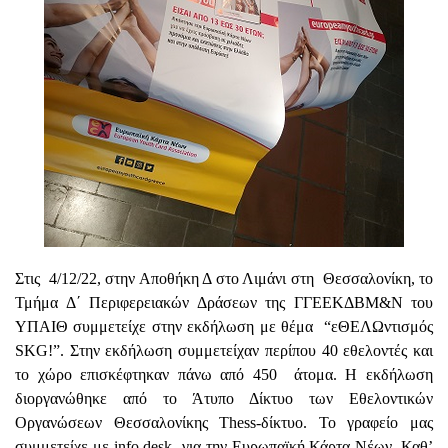
Στις 4/12/22, στην Αποθήκη Δ στο Λιμάνι στη Θεσσαλονίκη, το
Τμήμα Δ΄ Περιφερειακών Δράσεων της ΓΓΕΕΚΔΒΜ&Ν του
ΥΠΑΙΘ συμμετείχε στην εκδήλωση με θέμα “εΘΕΛΩντισμός
SKG!”. Στην εκδήλωση συμμετείχαν περίπου 40 εθελοντές και
το χώρο επισκέφτηκαν πάνω από 450 άτομα. Η εκδήλωση
διοργανώθηκε από το Άτυπο Δίκτυο των Εθελοντικών
Οργανώσεων Θεσσαλονίκης Thess-δίκτυο. Το γραφείο μας
συμμετείχε με info desk για την Ευρωπαϊκή Κάρτα Νέων. Καθ’