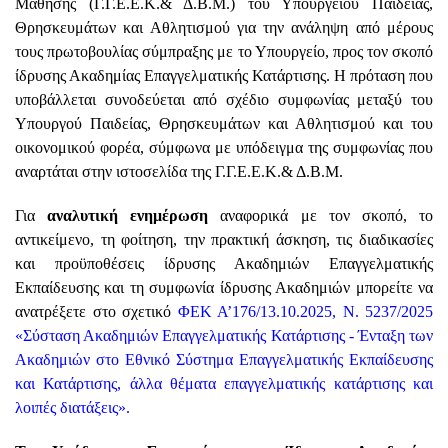
Μάθησης (Γ.Γ.Ε.Ε.Κ.& Δ.Β.Μ.) του Υπουργείου Παιδείας,
Θρησκευμάτων και Αθλητισμού για την ανάληψη από μέρους
τους πρωτοβουλίας σύμπραξης με το Υπουργείο, προς τον σκοπό
ίδρυσης Ακαδημίας Επαγγελματικής Κατάρτισης. Η πρόταση που
υποβάλλεται συνοδεύεται από σχέδιο συμφωνίας μεταξύ του
Υπουργού Παιδείας, Θρησκευμάτων και Αθλητισμού και του
οικονομικού φορέα, σύμφωνα με υπόδειγμα της συμφωνίας που
αναρτάται στην ιστοσελίδα της Γ.Γ.Ε.Ε.Κ.& Δ.Β.Μ.
Για
αναλυτική ενημέρωση
αναφορικά με τον σκοπό, το
αντικείμενο, τη φοίτηση, την πρακτική άσκηση, τις διαδικασίες
και προϋποθέσεις ίδρυσης Ακαδημιών Επαγγελματικής
Εκπαίδευσης και τη συμφωνία ίδρυσης Ακαδημιών μπορείτε να
ανατρέξετε στο σχετικό
ΦΕΚ Α’176/13.10.2025, Ν. 5237/2025
«Σύσταση Ακαδημιών Επαγγελματικής Κατάρτισης - Ένταξη των
Ακαδημιών στο Εθνικό Σύστημα Επαγγελματικής Εκπαίδευσης
και Κατάρτισης, άλλα θέματα επαγγελματικής κατάρτισης και
λοιπές διατάξεις»
.