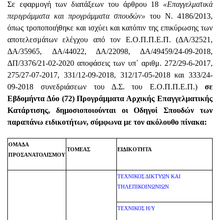
Σε εφαρμογή των διατάξεων του άρθρου 18
«Επαγγελματικά
περιγράμματα και προγράμματα σπουδών»
του Ν. 4186/2013,
όπως τροποποιήθηκε και ισχύει και κατόπιν της επικύρωσης των
αποτελεσμάτων ελέγχου από τον Ε.Ο.Π.Π.Ε.Π. (ΔΑ/32521,
ΔΑ/35965, ΔΑ/44022, ΔΑ/22098, ΔΑ/49459/24-09-2018,
ΔΠ/3376/21-02-2020 αποφάσεις των υπ΄ αριθμ. 272/29-6-2017,
275/27-07-2017, 331/12-09-2018, 312/17-05-2018 και 333/24-
09-2018 συνεδριάσεων του Δ.Σ. του Ε.Ο.Π.Π.Ε.Π.)
σε
Εβδομήντα Δύο (72) Προγράμματα Αρχικής Επαγγελματικής
Κατάρτισης, δημοσιοποιούνται οι Οδηγοί Σπουδών των
παραπάνω ειδικοτήτων, σύμφωνα με τον ακόλουθο πίνακα:
ΟΜΑΔΑ
ΤΟΜΕΑΣ
ΕΙΔΙΚΟΤΗΤΑ
ΠΡΟΣΑ
ΝΑΤΟΛΙΣΜΟΥ
ΤΕΧΝΙΚΟΣ ΔΙΚΤΥΩΝ ΚΑΙ
ΤΗΛΕΠΙΚΟΙΝΩΝΙΩΝ
ΤΕΧΝΙΚΟΣ Η/Υ