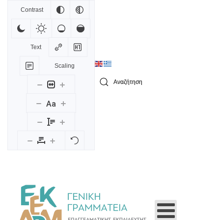
Contrast
Skip to main content
Text
Scaling
Type 2 or more characters for results.
Aa