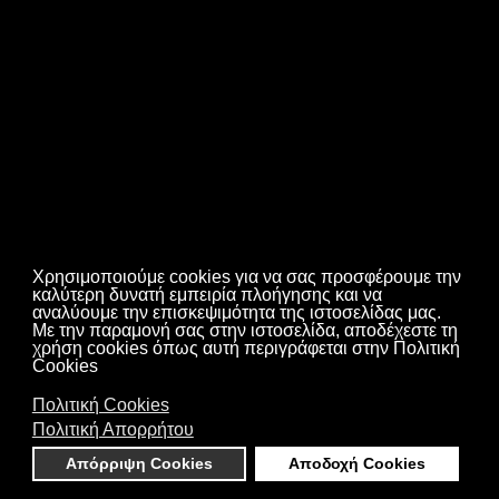
ΒΟΗΘΟΣ ΕΡΓΟΘΕΡΑΠΕΙΑΣ
ΒΟΗΘΟΣ ΡΑΔΙΟΛΟΓΙΑΣ ΚΑΙ
ΑΚΤΙΝΟΛΟΓΙΑΣ
ΒΟΗΘΟΣ ΙΑΤΡΙΚΩΝ ΕΡΓΑΣΤΗΡΙΩΝ
ΒΟΗΘΟΣ ΟΔΟΝΤΙΚΗΣ
ΤΕΧΝΟΛΟΓΙΑΣ
ΒΟΗΘΟΣ ΒΡΕΦΟΝΗΠΙΟΚΟΜΩΝ
Χρησιμοποιούμε cookies για να σας προσφέρουμε την
καλύτερη δυνατή εμπειρία πλοήγησης και να
ΒΟΗΘΟΣ ΝΟΣΗΛΕΥΤΙΚΗΣ ΓΕΝΙΚΗΣ
αναλύουμε την επισκεψιμότητα της ιστοσελίδας μας.
ΝΟΣΗΛΕΙΑΣ
Με την παραμονή σας στην ιστοσελίδα, αποδέχεστε τη
χρήση cookies όπως αυτή περιγράφεται στην Πολιτική
ΥΓΕΙΑΣ ΚΑΙ
Cookies
ΒΟΗΘΟΣ ΝΟΣΗΛΕΥΤΙΚΗΣ
ΠΡΟΝΟΙΑΣ
ΤΡΑΥΜΑΤΟΛΟΓΙΑΣ
Πολιτική Cookies
Πολιτική Απορρήτου
ΔΙΑΣΩΣΤΗΣ - ΠΛΗΡΩΜΑ
ΑΣΘΕΝΟΦΟΡΟΥ
Απόρριψη Cookies
Αποδοχή Cookies