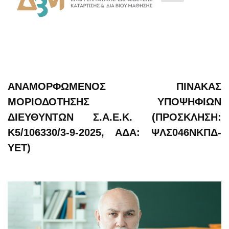
ΑΝΑΜΟΡΦΩΜΈΝΟΣ ΠΊΝΑΚΑΣ
ΜΟΡΙΟΔΌΤΗΣΗΣ ΥΠΟΨΗΦΊΩΝ
ΔΙΕΥΘΥΝΤΏΝ Σ.Α.Ε.Κ. (ΠΡΌΣΚΛΗΣΗ:
Κ5/106330/3-9-2025, ΑΔΑ: ΨΛΣ046ΝΚΠΔ-
ΥΕΤ)