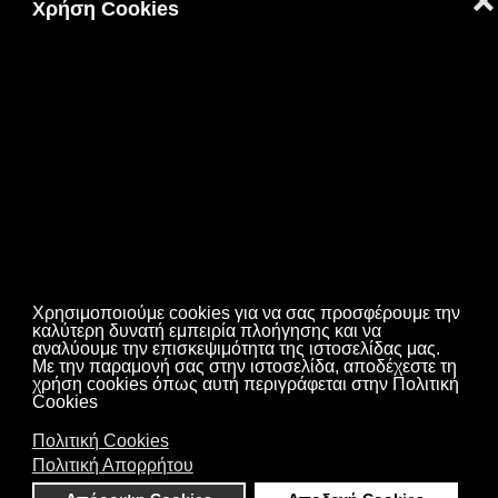
❌
Χρήση Cookies
Πολιτική Cookies
|
Πολιτική Απορρήτου
2023 © ΓΕΝΙΚΗ ΓΡΑΜΜΑΤΕΙΑ ΕΠΑΓΓΕΛΜΑΤΙΚΗΣ
ΕΚΠΑΙΔΕΥΣΗΣ,ΚΑΤΑΡΤΙΣΗΣ,ΔΙΑ ΒΙΟΥ ΜΑΘΗΣΗΣ ΚΑΙ
Χρησιμοποιούμε cookies για να σας προσφέρουμε την
καλύτερη δυνατή εμπειρία πλοήγησης και να
ΝΕΟΛΑΙΑΣ
αναλύουμε την επισκεψιμότητα της ιστοσελίδας μας.
Με την παραμονή σας στην ιστοσελίδα, αποδέχεστε τη
Σχεδίαση - Ανάπτυξη Ιστοτόπου Τμήμα Α΄ Ηλεκτρονικής
χρήση cookies όπως αυτή περιγράφεται στην Πολιτική
Ενημέρωσης του Πολίτη
Cookies
Πολιτική Cookies
Πολιτική Απορρήτου
Αρχή σελίδας