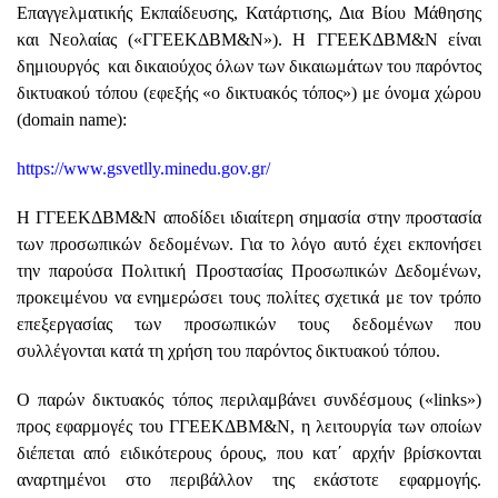
Επαγγελματικής Εκπαίδευσης, Κατάρτισης, Δια Βίου Μάθησης
και Νεολαίας («ΓΓΕΕΚΔΒΜ&Ν»). Η ΓΓΕΕΚΔΒΜ&Ν είναι
δημιουργός και δικαιούχος όλων των δικαιωμάτων του παρόντος
δικτυακού τόπου (εφεξής «ο δικτυακός τόπος») με όνομα χώρου
(domain name):
https://www.gsvetlly.minedu.gov.gr/
Η ΓΓΕΕΚΔΒΜ&Ν αποδίδει ιδιαίτερη σημασία στην προστασία
των προσωπικών δεδομένων. Για το λόγο αυτό έχει εκπονήσει
την παρούσα Πολιτική Προστασίας Προσωπικών Δεδομένων,
προκειμένου να ενημερώσει τους πολίτες σχετικά με τον τρόπο
επεξεργασίας των προσωπικών τους δεδομένων που
συλλέγονται κατά τη χρήση του παρόντος δικτυακού τόπου.
Ο παρών δικτυακός τόπος περιλαμβάνει συνδέσμους («links»)
προς εφαρμογές του ΓΓΕΕΚΔΒΜ&Ν, η λειτουργία των οποίων
διέπεται από ειδικότερους όρους, που κατ΄ αρχήν βρίσκονται
αναρτημένοι στο περιβάλλον της εκάστοτε εφαρμογής.