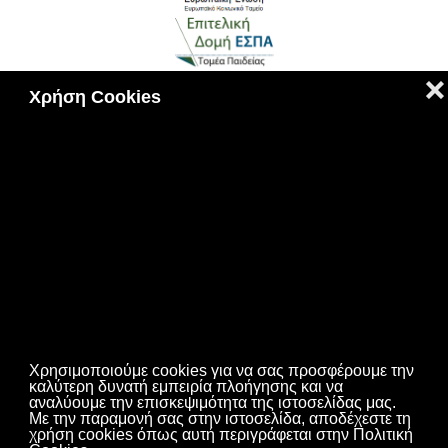
❌
Χρήση Cookies
Πολιτική Cookies
|
Πολιτική Απορρήτου
2023 © ΓΕΝΙΚΗ ΓΡΑΜΜΑΤΕΙΑ ΕΠΑΓΓΕΛΜΑΤΙΚΗΣ
ΕΚΠΑΙΔΕΥΣΗΣ,ΚΑΤΑΡΤΙΣΗΣ,ΔΙΑ ΒΙΟΥ ΜΑΘΗΣΗΣ ΚΑΙ
Χρησιμοποιούμε cookies για να σας προσφέρουμε την
καλύτερη δυνατή εμπειρία πλοήγησης και να
ΝΕΟΛΑΙΑΣ
αναλύουμε την επισκεψιμότητα της ιστοσελίδας μας.
Με την παραμονή σας στην ιστοσελίδα, αποδέχεστε τη
Σχεδίαση - Ανάπτυξη Ιστοτόπου Τμήμα Α΄ Ηλεκτρονικής
χρήση cookies όπως αυτή περιγράφεται στην Πολιτική